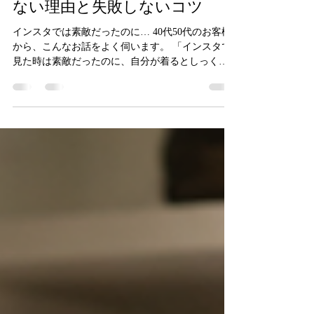
7月31日
読了時間: 2分
40代からの服選び しっくりこ
ない理由と失敗しないコツ
インスタでは素敵だったのに… 40代50代のお客様
から、こんなお話をよく伺います。 「インスタで
見た時は素敵だったのに、自分が着るとしっくり
こない」 実は、この「しっくりこない」という違
和感には、ちゃんと理由があります。 センスがな
いからでも、年齢のせいでもありません。 多くの
場合は、洋服とご自身の「似合う要素」が少しズ
レていることが原因です。 40代からの服選び し
っくりこない理由 「似合う服」というと、パーソ
ナルカラーや骨格診断を思い浮かべるかもしれま
せん。 もちろん、どちらも似合うを知る上でとて
も大切です。しかし、パーソナルカラーと骨格だ
けでは説明できない違和感もあります。 パーソナ
ルカラーにも骨格にも合っているのに、なぜかし
っくりこない理由、それは顔立ちと洋服のテイス
トが合っていないのかもしれません。 例えば、き