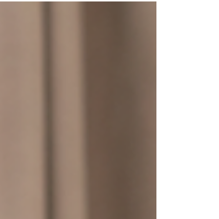
にか古くさいメイクになってしまうことがありま
す。 メイクが古く見える40代からのメイクの見直
しポイントは、メイクの技術よりも、まずコスメ
を見直すことです。 コスメは毎年進化しています
最近のコスメは、数年前と比べても大きく変化し
ています。 例えばアイシャドウ。 以前は濃いブラ
ウンで目のキワをしっかり締めるメイクが定番で
したが、最近は淡いカラーを重ねて自然な陰影を
作るパレットが増えています。 濃いブラウンだけ
でしっかり囲んでしまうと、それだけで少し昔っ
ぽい印象になることもあります。もし濃いブラウ
ンを使う場合はチップではなく、ブラシを使うと
柔らかい発色になりますよ。 一方で、大人世代は
目元の印象がぼんやりしやすくなるため、アイラ
インやマスカラは上手に取り入れたいアイテムで
す。 アイシャドウは軽やかに、目力はアイライン
やマスカ