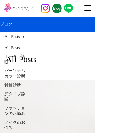
ブログ
All Posts
All Posts
トータル診
All Posts
断
パーソナル
カラー診断
骨格診断
顔タイプ診
断
ファッショ
ンのお悩み
メイクのお
悩み