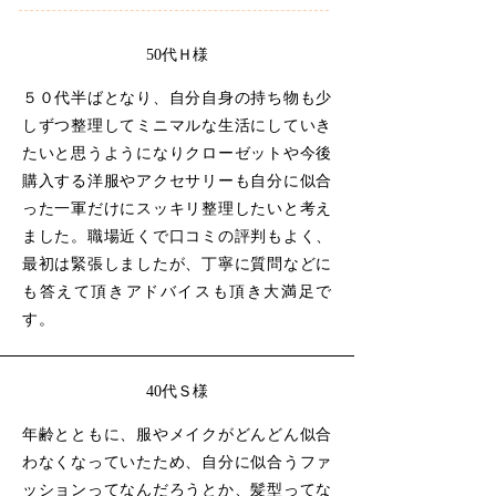
・イメコンスタイリングマスター協会認定イメコンス
タイリングマスター

・​スタイリングマスター認定協会クローゼットマスタ
50代Ｈ様
ー
５０代半ばとなり、自分自身の持ち物も少
しずつ整理してミニマルな生活にしていき
たいと思うようになりクローゼットや今後
購入する洋服やアクセサリーも自分に似合
った一軍だけにスッキリ整理したいと考え
ました。職場近くで口コミの評判もよく、
最初は緊張しましたが、丁寧に質問などに
も答えて頂きアドバイスも頂き大満足で
す。
40代Ｓ様
年齢とともに、服やメイクがどんどん似合
わなくなっていたため、自分に似合うファ
ッションってなんだろうとか、髪型ってな