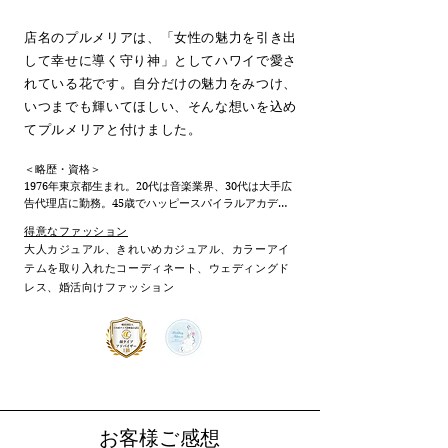
店名のプルメリアは、「女性の魅力を引き出
して幸せに導く守り神」としてハワイで愛さ
れている花です。自分だけの魅力をみつけ、
いつまでも輝いてほしい、そんな想いを込め
てプルメリアと付けました。
＜略歴・資格＞

1976年東京都生まれ。20代は音楽業界、30代は大手広
告代理店に勤務。45歳でハッピースパイラルアカデミ
ーのイメージコンサルタント養成コースに入学、翌年
得意なファッション
東京都中央区にてプルメリアを開業。

​大人カジュアル、きれいめカジュアル、カラーアイ
テムを取り入れたコーディネート、ウェディングド
認定資格

レス、婚活向けファッション
・日本顔タイプ診断協会 顔タイプアドバイザー1級

・日本顔タイプ診断協会 骨格診断アドバイザー

・日本顔タイプ診断協会　顔タイプウェディングアド
バイザー

・日本顔タイプ診断協会　カラーコスメアドバイザー

・日本顔タイプ診断協会　​顔タイプ似合うメイクアド
バイザー

・サイアート12タイプパーソナルカラーアナリスト

お客様ご感想
・文部科学省後援　色彩検定3級
