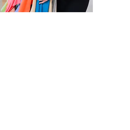
​お悩み2
「服がしっくりこない」
​30代の頃によく着ていた服が急にしっくりこなく
なりました。特にカジュアルな服が似合わなくな
りました。
​解決策
急に服が似合わなくなるのは、外見的な変化と年
齢を重ねる事に対する不安感が影響しています。
今の自分を客観的に分析することで、似合うスタ
イルを知ることができ、ファッションを楽しむ余
裕と自信が沸いてきます。