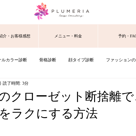
紹介・お客様感想
メニュー・料金
予約・FA
ナルカラー診断
骨格診断
顔タイプ診断
ファッションの
日
読了時間: 3分
0代のクローゼット断捨離
をラクにする方法